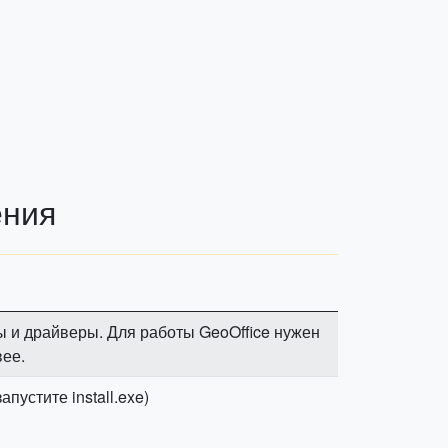
ения
 и драйверы. Для работы GeoOffice нужен
ее.
устите install.exe)