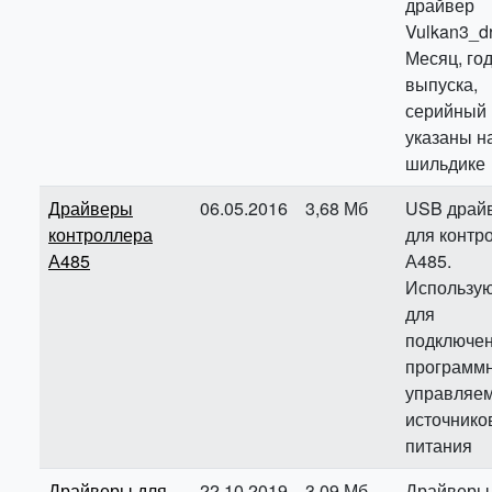
драйвер
Vulkan3_d
Месяц, го
выпуска,
серийный
указаны н
шильдике
Драйверы
06.05.2016
3,68 Мб
USB драй
контроллера
для контр
А485
А485.
Использу
для
подключе
программн
управляе
источнико
питания
Драйверы для
22.10.2019
3,09 Мб
Драйверы