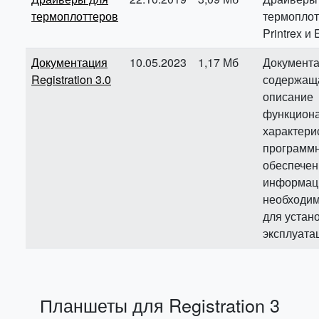
термоплоттеров
термоплот
Printrex и 
Документация
10.05.2023
1,17 Мб
Документа
Registration 3.0
содержащ
описание
функцион
характери
программ
обеспечен
информац
необходи
для устан
эксплуата
Планшеты для Registration 3