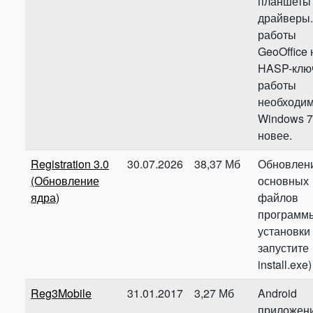
планшеты
драйверы.
работы
GeoOffice
HASP-ключ
работы
необходи
Windows 7
новее.
Registration 3.0
30.07.2026
38,37 Мб
Обновлен
(Обновление
основных
ядра)
файлов
программы
установки
запустите
install.exe)
Reg3Mobile
31.01.2017
3,27 Мб
Android
приложен