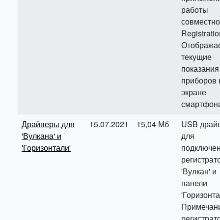
работы
совместно
Registratio
Отобража
текущие
показания
приборов 
экране
смартфон
Драйверы для
15.07.2021
15,04 Мб
USB драй
'Вулкана' и
для
'Горизонтали'
подключе
регистрат
'Вулкан' и
панели
'Горизонта
Примечани
регистрат